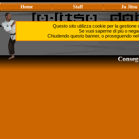
Home
Staff
Ju Jitsu
Questo sito utilizza cookie per la gestione de
Se provate a lanciare l’avversario quando il suo corpo si
Se vuoi saperne di più o negar
porrete voi stessi in una posizione dalla quale verrete 
Chiudendo questo banner, o proseguendo nella
Consegn
Consegn