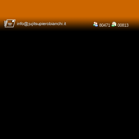
80471
00813