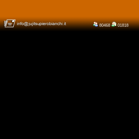
80468
01818