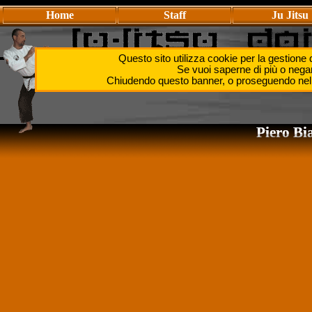
Home
Staff
Ju Jitsu
Questo sito utilizza cookie per la gestione de
Se provate a lanciare l’avversario quando il suo corpo si
Se vuoi saperne di più o negar
porrete voi stessi in una posizione dalla quale verrete 
Chiudendo questo banner, o proseguendo nella
Piero Bi
Piero Bi